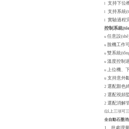
支持下位機手
l
支持系統(t
l
實驗過程完整記錄
l
控制系統(tǒ
任意設(s
u
脫機工作可隨
u
雙系統(tǒ
u
溫度控制過程
u
上位機
u
支持意外斷
u
選配顏色終點
2
選配視頻監(j
2
選配消解管開蓋
2
以上三項可
(
全自動石墨消
1、批處理量：